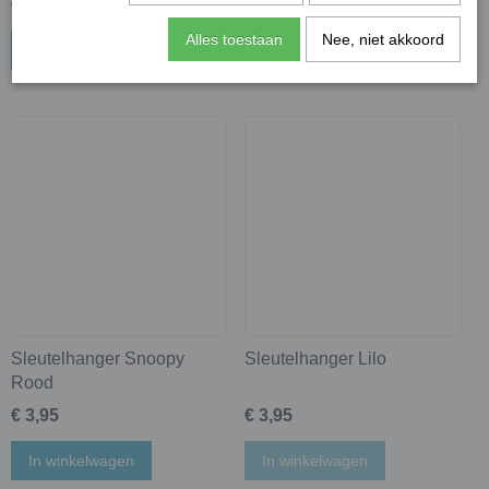
€ 3,95
€ 3,95
Alles toestaan
Nee, niet akkoord
In winkelwagen
In winkelwagen
Sleutelhanger Snoopy
Sleutelhanger Lilo
Rood
€ 3,95
€ 3,95
In winkelwagen
In winkelwagen