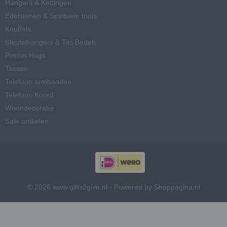
Hangers & Kettingen
Edelstenen & Spirituele tools
Knuffels
Sleutelhangers & Tas Bedels
Pocket Hugs
Tassen
Telefoon armbanden
Telefoon Koord
Woondecoratie
Sale artikelen
© 2026 www.gifts2give.nl - Powered by Shoppagina.nl