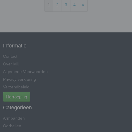
1
2
3
4
»
Informatie
Contact
Over Mij
Algemene Voorwaarden
Privacy verklaring
Verzendbeleid
Herroeping
Categorieën
Armbanden
Oorbellen