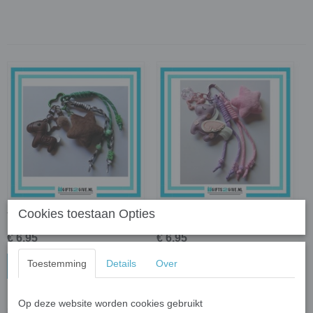
Cookies toestaan Opties
Tasbedel Paard Bruin
Tasbedel Paard Paars
€ 6,95
€ 6,95
Toestemming
Details
Over
In winkelwagen
In winkelwagen
Op deze website worden cookies gebruikt