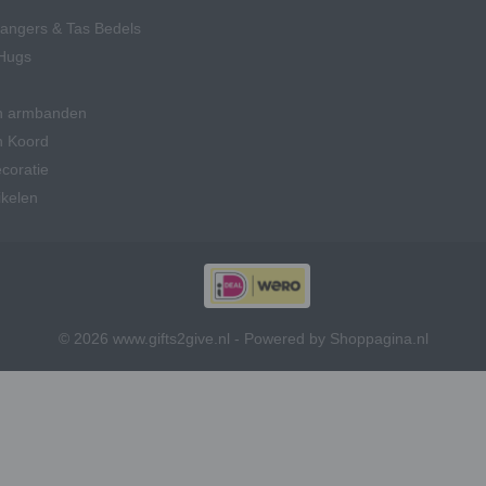
hangers & Tas Bedels
Hugs
n armbanden
n Koord
coratie
ikelen
© 2026 www.gifts2give.nl - Powered by Shoppagina.nl