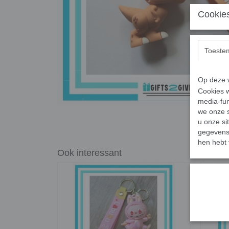
Cookies
Toeste
Op deze w
Cookies w
media-fun
we onze s
u onze si
gegevens 
hen hebt 
Ook interessant