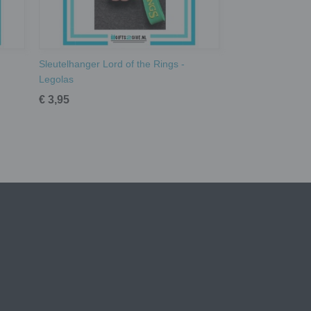
Sleutelhanger Lord of the Rings -
Legolas
€ 3,95