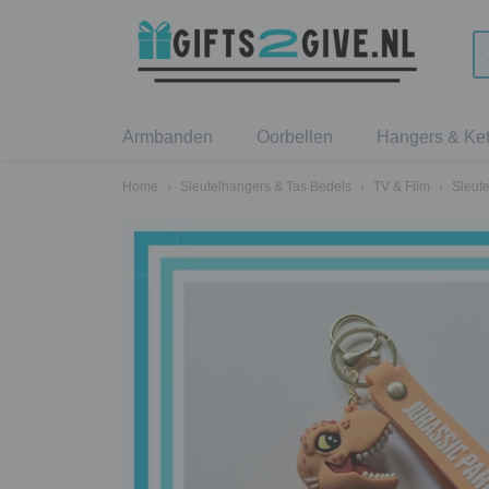
Armbanden
Oorbellen
Hangers & Ket
Home
›
Sleutelhangers & Tas Bedels
›
TV & Film
›
Sleut