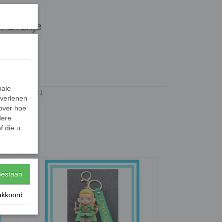
k Oranje
sic Park.
2595
iale
Gifts2Give1
 verlenen
 over hoe
dere
f die u
toestaan
akkoord