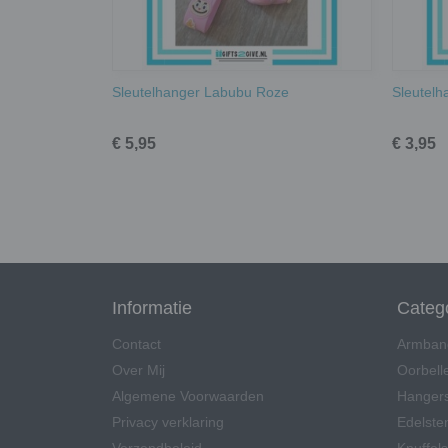
Sleutelhanger Labubu Roze
Sleutelh
€ 5,95
€ 3,95
Informatie
Categ
Contact
Armban
Over Mij
Oorbell
Algemene Voorwaarden
Hangers
Privacy verklaring
Edelsten