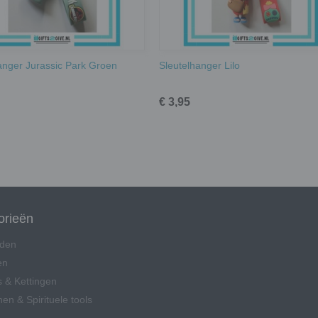
anger Jurassic Park Groen
Sleutelhanger Lilo
€ 3,95
orieën
den
en
 & Kettingen
en & Spirituele tools