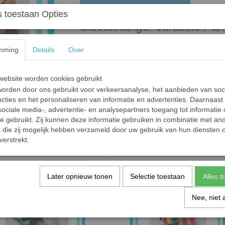
 toestaan Opties
Sleutelhanger Jurassic Par
Sleutelhanger met een dino van de film Juras
mming
Details
Over
Specificaties
ebsite worden cookies gebruikt
Productcode
orden door ons gebruikt voor verkeersanalyse, het aanbieden van soc
Productcode leverancier
cties en het personaliseren van informatie en advertenties. Daarnaast
ociale media-, advertentie- en analysepartners toegang tot informatie
te gebruikt. Zij kunnen deze informatie gebruiken in combinatie met an
Save
die zij mogelijk hebben verzameld door uw gebruik van hun diensten o
verstrekt.
Later opnieuw tonen
Selectie toestaan
Alles 
Nee, niet 