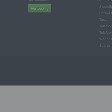
Verzendbeleid
Knuffels
Sleutel
Herroeping
Pocket 
Tassen
Telefoo
Telefoo
Woonde
Sale art