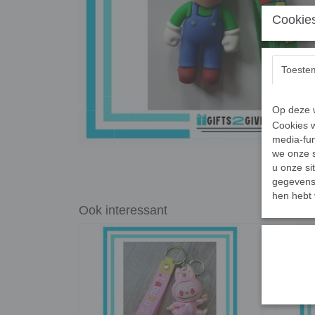
Cookies
Toeste
Op deze w
Cookies w
media-fun
we onze s
u onze si
gegevens 
hen hebt 
Ook interessant