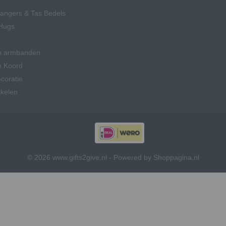
hangers & Tas Bedels
Hugs
n armbanden
n Koord
coratie
ikelen
© 2026 www.gifts2give.nl - Powered by Shoppagina.nl