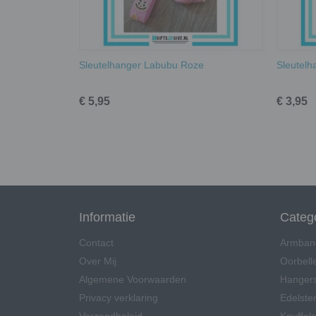
Sleutelhanger Labubu Roze
Sleutelh
€ 5,95
€ 3,95
Informatie
Categ
Contact
Armban
Over Mij
Oorbell
Algemene Voorwaarden
Hangers
Privacy verklaring
Edelsten