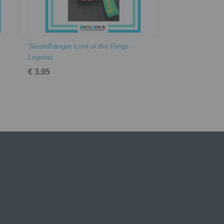
Sleutelhanger Lord of the Rings -
Legolas
€ 3,95