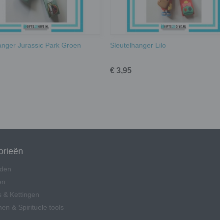
anger Jurassic Park Groen
Sleutelhanger Lilo
€ 3,95
orieën
den
en
 & Kettingen
en & Spirituele tools