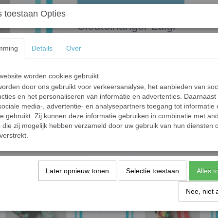
 toestaan Opties
Sleutelhanger Luigi
Sleutelhanger met een bedel van Luigi van Ma
mming
Details
Over
Specificaties
ebsite worden cookies gebruikt
Productcode
orden door ons gebruikt voor verkeersanalyse, het aanbieden van soc
Productcode leverancier
cties en het personaliseren van informatie en advertenties. Daarnaast
ociale media-, advertentie- en analysepartners toegang tot informatie
te gebruikt. Zij kunnen deze informatie gebruiken in combinatie met an
Save
die zij mogelijk hebben verzameld door uw gebruik van hun diensten o
verstrekt.
Later opnieuw tonen
Selectie toestaan
Alles 
Nee, niet 