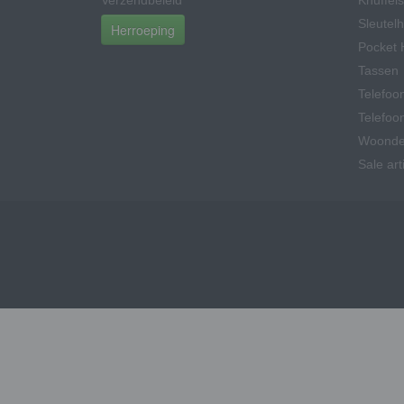
Verzendbeleid
Knuffels
Sleutel
Herroeping
Pocket 
Tassen
Telefoo
Telefoo
Woonde
Sale art