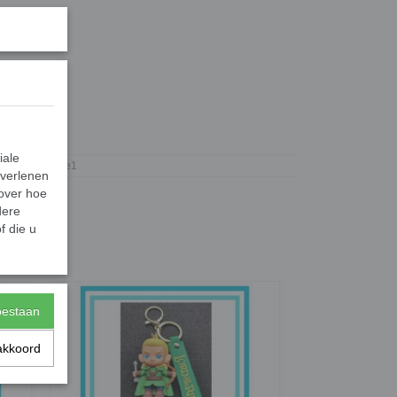
rio Kart.
2601
iale
Gifts2Give1
 verlenen
 over hoe
dere
f die u
toestaan
akkoord