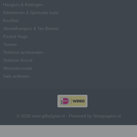
Hangers & Kettingen
Edelstenen & Spirituele tools
Knuffels
Sleutelhangers & Tas Bedels
Pocket Hugs
Tassen
Telefoon armbanden
Telefoon Koord
Woondecoratie
Sale artikelen
© 2026 www.gifts2give.nl - Powered by Shoppagina.nl