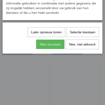
informatie gebruiken in combinatie met andere gegevens die
zij mogelijk hebben verzameld door uw gebruik van hun
diensten of die u hen hebt verstrekt.
Later opnieuw tonen
Selectie toestaan
Mac Queen Bruin
Mac Queen Bruin
€ 19,95
€ 19,95
Alles toestaan
Nee, niet akkoord
In winkelwagen
In winkelwagen