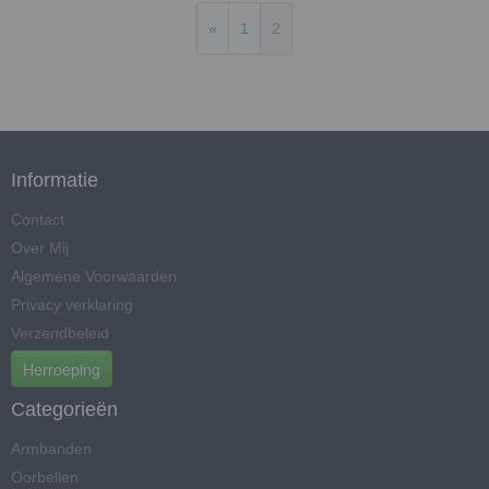
«
1
2
Informatie
Contact
Over Mij
Algemene Voorwaarden
Privacy verklaring
Verzendbeleid
Herroeping
Categorieën
Armbanden
Oorbellen