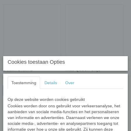
Cookies toestaan Opties
Dudlin Bruin 2
Mac Queen Grijs
€ 24,95
€ 19,95
Toestemming
Details
Over
In winkelwagen
In winkelwagen
Op deze website worden cookies gebruikt
Cookies worden door ons gebruikt voor verkeersanalyse, het
aanbieden van sociale media-functies en het personaliseren
van informatie en advertenties. Daarnaast verlenen we onze
sociale media-, advertentie- en analysepartners toegang tot
informatie over hoe u onze site gebruikt. Zij kunnen deze