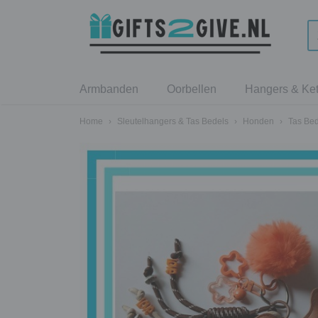
Armbanden
Oorbellen
Hangers & Ket
Home
›
Sleutelhangers & Tas Bedels
›
Honden
›
Tas Bed