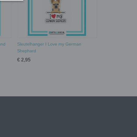
und
Sleutelhanger I Love my German
Shephard
€ 2,95