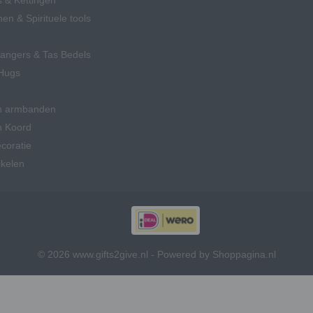
 & Kettingen
en & Spirituele tools
hangers & Tas Bedels
Hugs
n armbanden
n Koord
coratie
ikelen
© 2026 www.gifts2give.nl - Powered by Shoppagina.nl