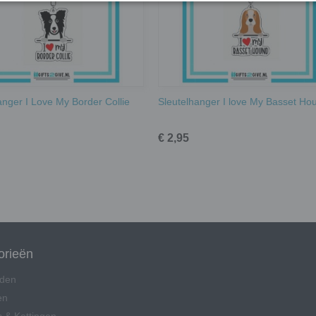
anger I Love My Border Collie
Sleutelhanger I love My Basset Ho
€ 2,95
orieën
den
en