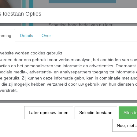
 toestaan Opties
Tas Bedel / Sleutelhanger 
Schattige hond bedel van pu leer.
Hang hem aan je tas als bedel of gebruik hem
mming
Details
Over
ebsite worden cookies gebruikt
Specificaties
orden door ons gebruikt voor verkeersanalyse, het aanbieden van soc
cties en het personaliseren van informatie en advertenties. Daarnaast
Productcode
ociale media-, advertentie- en analysepartners toegang tot informatie
Productcode leverancier
te gebruikt. Zij kunnen deze informatie gebruiken in combinatie met an
die zij mogelijk hebben verzameld door uw gebruik van hun diensten o
Save
verstrekt.
Later opnieuw tonen
Selectie toestaan
Alles 
Nee, niet 