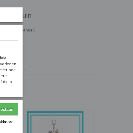
Hond Bruin
 als sleutelhanger.
iale
 verlenen
2502
 over hoe
Gifts2Give1
dere
f die u
toestaan
akkoord