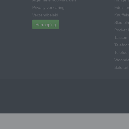
Algemene Voorwaarden
Hangers
Privacy verklaring
Edelsten
Verzendbeleid
Knuffels
Sleutel
Herroeping
Pocket 
Tassen
Telefoo
Telefoo
Woonde
Sale art