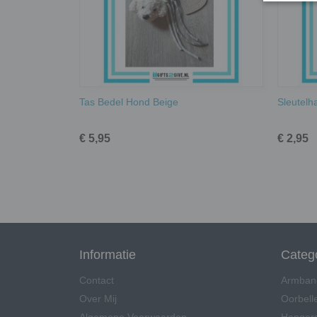
Tas Bedel Hond Beige
Sleutelh
€ 5,95
€ 2,95
Informatie
Categ
Contact
Armban
Over Mij
Oorbell