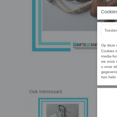
Cookies
Toeste
Op deze w
Cookies w
media-fun
we onze s
u onze si
gegevens 
hen hebt 
Ook interessant