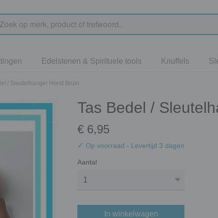
tingen
Edelstenen & Spirituele tools
Knuffels
Sl
el / Sleutelhanger Hond Bruin
Tas Bedel / Sleutel
€ 6,95
✓
Op voorraad
- Levertijd 3 dagen
Aantal
In winkelwagen