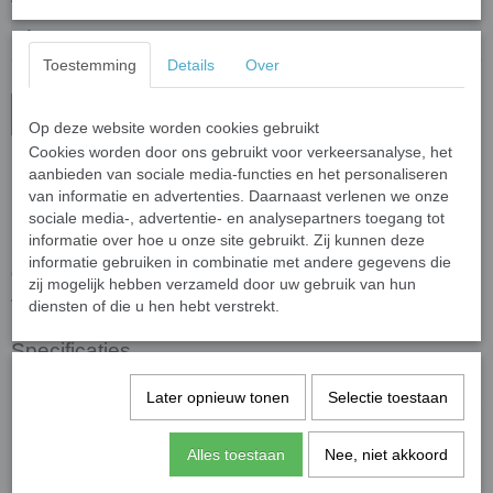
Toestemming
Details
Over
In winkelwagen
Op deze website worden cookies gebruikt
Cookies worden door ons gebruikt voor verkeersanalyse, het
aanbieden van sociale media-functies en het personaliseren
Sleutelhanger I Love my German
van informatie en advertenties. Daarnaast verlenen we onze
Shephard
sociale media-, advertentie- en analysepartners toegang tot
informatie over hoe u onze site gebruikt. Zij kunnen deze
Sleutelhanger van acryl met een German Shephard opdruk.
informatie gebruiken in combinatie met andere gegevens die
Ook leuk om aan je tas te hangen in plaats van aan je sleutelbos.
zij mogelijk hebben verzameld door uw gebruik van hun
Afmeting: 4 x 6 cm.
diensten of die u hen hebt verstrekt.
Specificaties
Productcode leverancier
Gifts2Give1
Later opnieuw tonen
Selectie toestaan
Save
Alles toestaan
Nee, niet akkoord