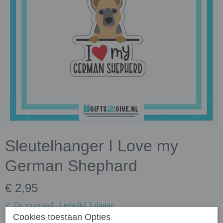
Sleutelhanger I Love my
German Shephard
€ 2,95
✓
Op voorraad
- Levertijd 3 dagen
Cookies toestaan Opties
Aantal