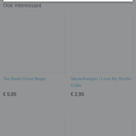
Ook interessant
Tas Bedel Hond Beige
Sleutelhanger I Love My Border
Collie
€ 5,95
€ 2,95