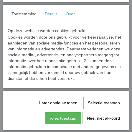
Toestemming
Details
Over
In winkelwagen
Op deze website worden cookies gebruikt
Cookies worden door ons gebruikt voor verkeersanalyse, het
aanbieden van sociale media-functies en het personaliseren
Sleutelhanger I Love my Labradoodle
van informatie en advertenties. Daarnaast verlenen we onze
sociale media-, advertentie- en analysepartners toegang tot
Sleutelhanger van acryl met een Labradoodle opdruk.
informatie over hoe u onze site gebruikt. Zij kunnen deze
Ook leuk om aan je tas te hangen in plaats van aan je sleutelbos.
informatie gebruiken in combinatie met andere gegevens die
Afmeting: 4 x 6 cm.
zij mogelijk hebben verzameld door uw gebruik van hun
diensten of die u hen hebt verstrekt.
Specificaties
Productcode leverancier
Gifts2Give1
Later opnieuw tonen
Selectie toestaan
Save
Alles toestaan
Nee, niet akkoord
Ook interessant