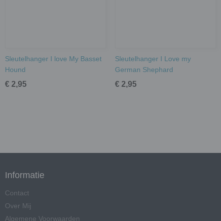
Sleutelhanger I love My Basset
Sleutelhanger I Love my
Hound
German Shephard
€ 2,95
€ 2,95
Informatie
Contact
Over Mij
Algemene Voorwaarden