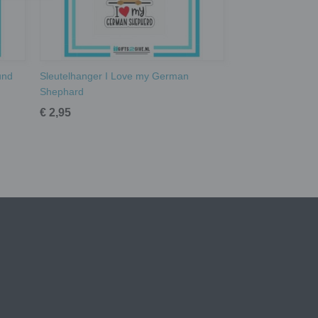
und
Sleutelhanger I Love my German
Shephard
€ 2,95