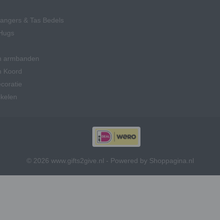
hangers & Tas Bedels
Hugs
n armbanden
n Koord
coratie
ikelen
© 2026 www.gifts2give.nl - Powered by Shoppagina.nl