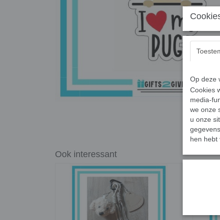
Cookies
Toeste
Op deze w
Cookies w
media-fun
we onze s
u onze si
gegevens 
hen hebt 
Ook interessant