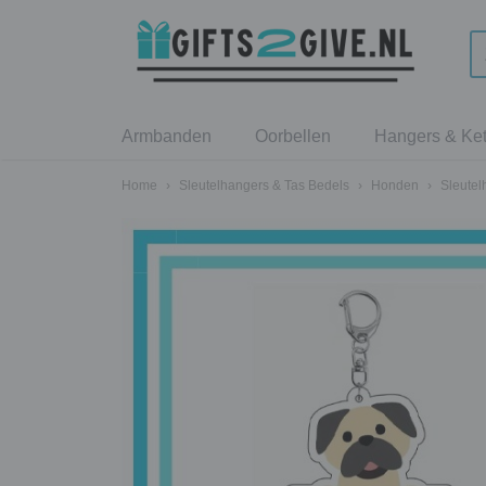
Armbanden
Oorbellen
Hangers & Ket
Home
›
Sleutelhangers & Tas Bedels
›
Honden
›
Sleutel