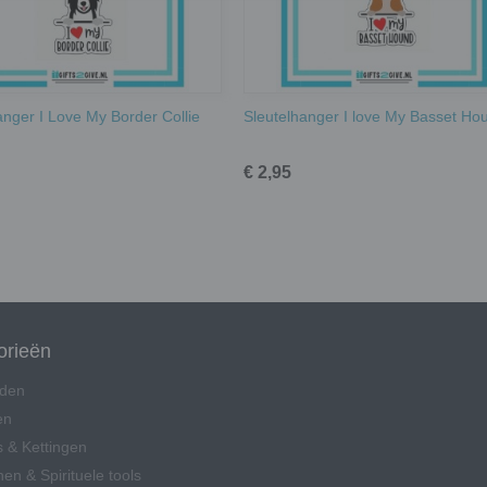
anger I Love My Border Collie
Sleutelhanger I love My Basset Ho
€ 2,95
orieën
den
en
 & Kettingen
en & Spirituele tools