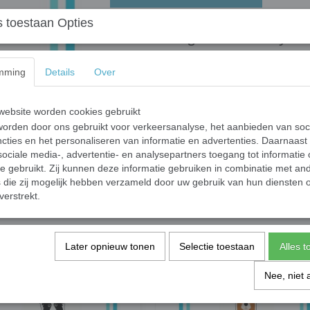
 toestaan Opties
Sleutelhanger I Love my P
Sleutelhanger van acryl met een Pug opdruk.
Ook leuk om aan je tas te hangen in plaats va
mming
Details
Over
Afmeting: 4 x 6 cm.
ebsite worden cookies gebruikt
Specificaties
orden door ons gebruikt voor verkeersanalyse, het aanbieden van soc
cties en het personaliseren van informatie en advertenties. Daarnaast
Productcode leverancier
ociale media-, advertentie- en analysepartners toegang tot informatie
te gebruikt. Zij kunnen deze informatie gebruiken in combinatie met an
Save
die zij mogelijk hebben verzameld door uw gebruik van hun diensten o
verstrekt.
Later opnieuw tonen
Selectie toestaan
Alles 
Nee, niet 