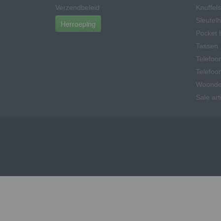
Verzendbeleid
Knuffels
Sleutel
Herroeping
Pocket 
Tassen
Telefoo
Telefoo
Woonde
Sale art