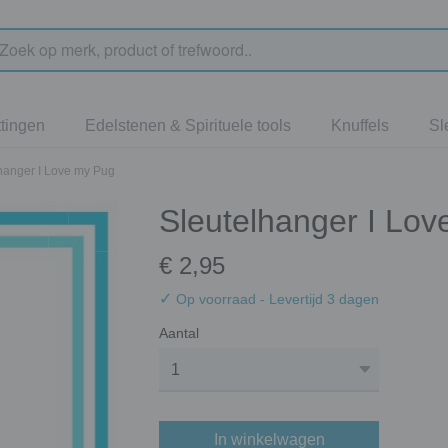
tingen
Edelstenen & Spirituele tools
Knuffels
Sl
hanger I Love my Pug
Sleutelhanger I Lo
€ 2,95
✓
Op voorraad
- Levertijd 3 dagen
Aantal
In winkelwagen