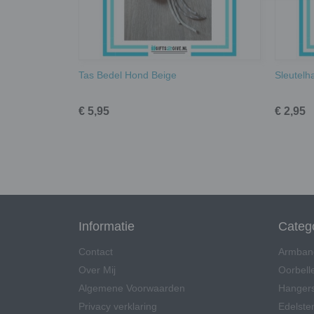
Tas Bedel Hond Beige
Sleutelh
€ 5,95
€ 2,95
Informatie
Categ
Contact
Armban
Over Mij
Oorbell
Algemene Voorwaarden
Hangers
Privacy verklaring
Edelsten