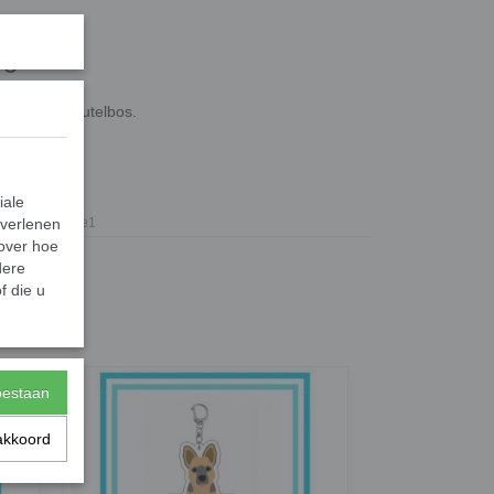
ug
n aan je sleutelbos.
iale
 verlenen
Gifts2Give1
 over hoe
dere
f die u
toestaan
akkoord