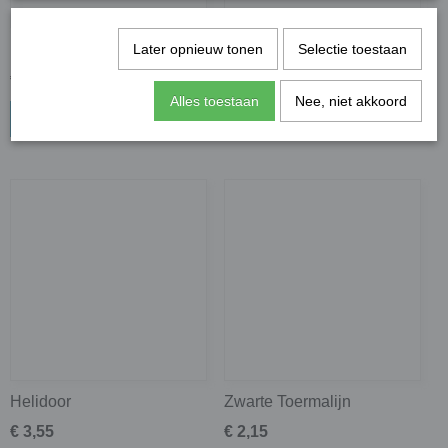
Hanger Magnesiet
Hanger Tijgeroog
Later opnieuw tonen
Selectie toestaan
€ 3,95
€ 3,95
Alles toestaan
Nee, niet akkoord
In winkelwagen
In winkelwagen
Helidoor
Zwarte Toermalijn
€ 3,55
€ 2,15