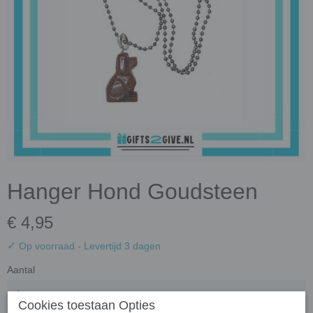
Hanger Hond Goudsteen
€ 4,95
✓
Op voorraad
- Levertijd 3 dagen
Aantal
Cookies toestaan Opties