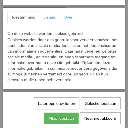
In winkelwagen
Toestemming
Details
Over
Hanger Hond Goudsteen
Op deze website worden cookies gebruikt
Goudsteen geeft kracht en energie. De steen geeft hoop, bevordert
Cookies worden door ons gebruikt voor verkeersanalyse, het
een positieve kijk op het leven en werkt opbeurend.
aanbieden van sociale media-functies en het personaliseren
Hierdoor heeft het een positieve uitwerking op depressies. Het
van informatie en advertenties. Daarnaast verlenen we onze
bevordert individualiteit en ambitie en helpt je om je te doelen te
sociale media-, advertentie- en analysepartners toegang tot
bereiken.
informatie over hoe u onze site gebruikt. Zij kunnen deze
Fysiek heeft goudsteen een positieve werking op de maag, nieren,
informatie gebruiken in combinatie met andere gegevens die
voortplantingsorganen en prostaat.
zij mogelijk hebben verzameld door uw gebruik van hun
diensten of die u hen hebt verstrekt.
Afmeting: 1,7 x 2,6 cm.
Specificaties
Later opnieuw tonen
Selectie toestaan
Productcode
927
Productcode leverancier
Gifts2Give1
Alles toestaan
Nee, niet akkoord