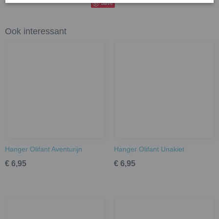
Save
Ook interessant
Hanger Olifant Aventurijn
Hanger Olifant Unakiet
€ 6,95
€ 6,95