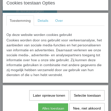
Cookies toestaan Opties
In winkelwagen
Toestemming
Details
Over
Hanger Olifant Aventurijn
Draag elke dag een vleugje geluk met deze prachtige aventurijn
Op deze website worden cookies gebruikt
olifant hanger.
Cookies worden door ons gebruikt voor verkeersanalyse, het
Met de hand vervaardigd uit groene aventurijn – de steen van
aanbieden van sociale media-functies en het personaliseren
voorspoed en groei – is dit unieke sieraad niet alleen een stijlvolle
van informatie en advertenties. Daarnaast verlenen we onze
accessoire,
sociale media-, advertentie- en analysepartners toegang tot
maar ook een krachtig symbool van bescherming en innerlijke rust.
informatie over hoe u onze site gebruikt. Zij kunnen deze
De olifant staat al eeuwenlang voor wijsheid, kracht en stabiliteit.
informatie gebruiken in combinatie met andere gegevens die
Als beschermende talisman helpt hij negatieve energieën op
zij mogelijk hebben verzameld door uw gebruik van hun
afstand te houden en brengt hij balans in je dagelijkse leven.
diensten of die u hen hebt verstrekt.
Olifant hanger Aventurijn, 11x44mm.
Specificaties
Later opnieuw tonen
Selectie toestaan
Productcode
630
Alles toestaan
Nee, niet akkoord
Productcode leverancier
Gifts2Give1