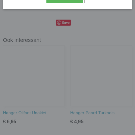
Bruto gewicht
35,00 g
Save
Ook interessant
Hanger Olifant Unakiet
Hanger Paard Turkoois
€ 6,95
€ 4,95