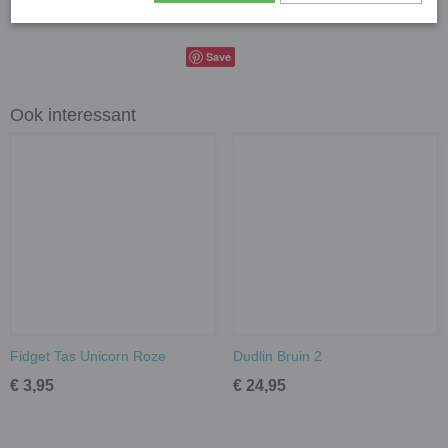
Productcode leverancier
Gifts2Give1
Save
Ook interessant
Fidget Tas Unicorn Roze
Dudlin Bruin 2
€ 3,95
€ 24,95