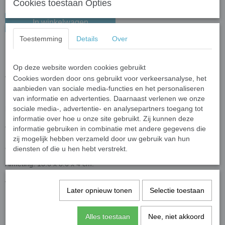
Cookies toestaan Opties
In winkelwagen
Toestemming
Details
Over
Fidget Tas Unicorn Blauw
Last van stress of wil je je frustraties kwijt? Fidget toys zijn de trend
Op deze website worden cookies gebruikt
van het moment!
Cookies worden door ons gebruikt voor verkeersanalyse, het
Net als een stressbal werkt de fidget toys heel goed tegen stress.
aanbieden van sociale media-functies en het personaliseren
Door middel van het te 'poppen' komt er een fijn gevoel bij het
van informatie en advertenties. Daarnaast verlenen we onze
poppen.
sociale media-, advertentie- en analysepartners toegang tot
Bij het tasje geleverd zit een verstelbare band zodat je het tasje op
informatie over hoe u onze site gebruikt. Zij kunnen deze
verschillende lengtes kan dragen om je schouders.
informatie gebruiken in combinatie met andere gegevens die
De band zit aan twee plekken van het tasje vast, waardoor hij
zij mogelijk hebben verzameld door uw gebruik van hun
comfortabel en makkelijk te dragen.
diensten of die u hen hebt verstrekt.
Afmeting: 13.6 x 8.6 x 4 cm.
Materiaal: siliconen
Vanaf 3 jaar
Later opnieuw tonen
Selectie toestaan
Specificaties
Alles toestaan
Nee, niet akkoord