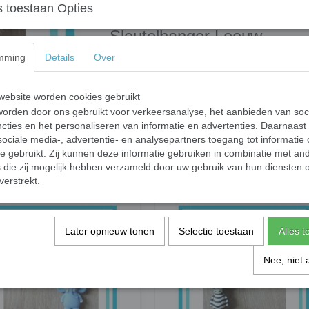
 toestaan Opties
Sleutelhanger Leeuw
Sleutelhanger met een Leeuw bedel, kwastje
mming
Details
Over
Specificaties
ebsite worden cookies gebruikt
orden door ons gebruikt voor verkeersanalyse, het aanbieden van soc
Productcode leverancier
cties en het personaliseren van informatie en advertenties. Daarnaast
ociale media-, advertentie- en analysepartners toegang tot informatie
Save
te gebruikt. Zij kunnen deze informatie gebruiken in combinatie met an
die zij mogelijk hebben verzameld door uw gebruik van hun diensten o
verstrekt.
Later opnieuw tonen
Selectie toestaan
Alles 
Nee, niet 