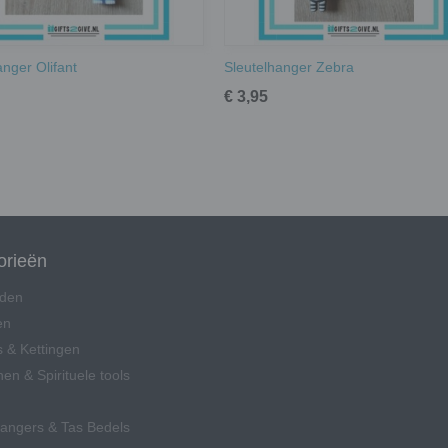
anger Olifant
Sleutelhanger Zebra
€ 3,95
orieën
den
en
 & Kettingen
en & Spirituele tools
hangers & Tas Bedels