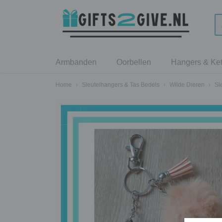
Armbanden
Oorbellen
Hangers & Ket
Home
›
Sleutelhangers & Tas Bedels
›
Wilde Dieren
›
Sl