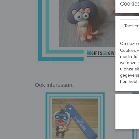
Cookies
Toeste
Op deze w
Cookies w
media-fun
we onze s
u onze si
gegevens 
hen hebt 
Ook interessant