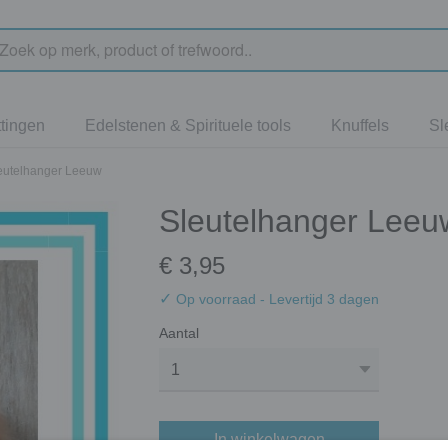
tingen
Edelstenen & Spirituele tools
Knuffels
Sl
eutelhanger Leeuw
Sleutelhanger Leeu
€ 3,95
✓
Op voorraad
- Levertijd 3 dagen
Aantal
In winkelwagen