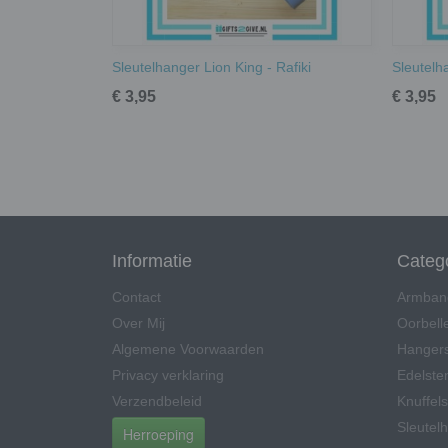
Sleutelhanger Lion King - Rafiki
Sleutelh
€ 3,95
€ 3,95
Informatie
Categ
Contact
Armban
Over Mij
Oorbell
Algemene Voorwaarden
Hangers
Privacy verklaring
Edelsten
Verzendbeleid
Knuffels
Sleutel
Herroeping