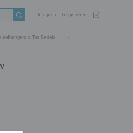
Inloggen
Registreren
eutelhangers & Tas Bedels
+
w