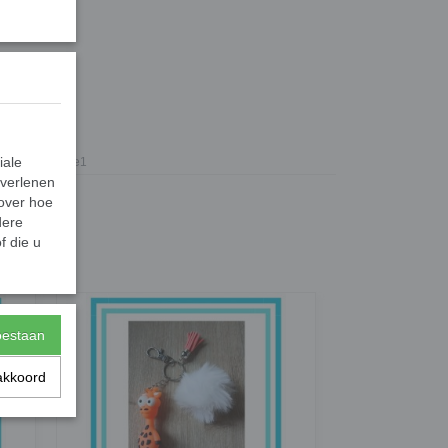
 en pom.
iale
Gifts2Give1
 verlenen
 over hoe
dere
f die u
toestaan
akkoord