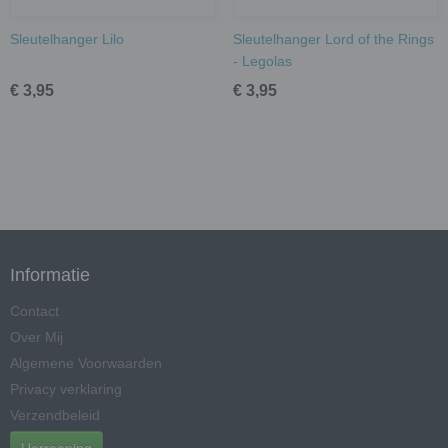
Sleutelhanger Lilo
Sleutelhanger Lord of the Rings
- Legolas
€ 3,95
€ 3,95
Informatie
Contact
Over Mij
Algemene Voorwaarden
Privacy verklaring
Verzendbeleid