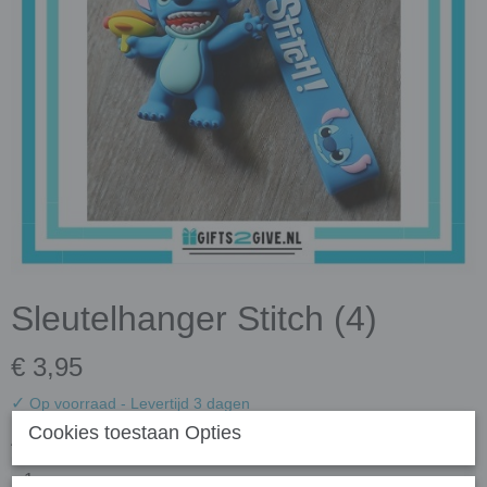
Sleutelhanger Stitch (4)
€ 3,95
✓
Op voorraad
- Levertijd 3 dagen
Cookies toestaan Opties
Aantal