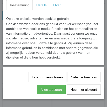
Toestemming
Details
Over
In winkelwagen
Op deze website worden cookies gebruikt
Cookies worden door ons gebruikt voor verkeersanalyse, het
Sleutelhanger Stitch (4)
aanbieden van sociale media-functies en het personaliseren
van informatie en advertenties. Daarnaast verlenen we onze
Sleutelhanger met een Stitch poppetje van de film Lilo & Stitch.
sociale media-, advertentie- en analysepartners toegang tot
informatie over hoe u onze site gebruikt. Zij kunnen deze
Specificaties
informatie gebruiken in combinatie met andere gegevens die
zij mogelijk hebben verzameld door uw gebruik van hun
Productcode leverancier
Gifts2Give1
diensten of die u hen hebt verstrekt.
Save
Later opnieuw tonen
Selectie toestaan
Ook interessant
Alles toestaan
Nee, niet akkoord