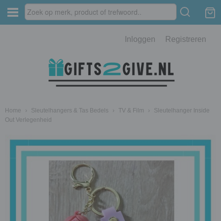
Inloggen
Registreren
Home
›
Sleutelhangers & Tas Bedels
›
TV & Film
›
Sleutelhanger Inside
Out Verlegenheid