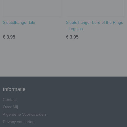
Sleutelhanger Lilo
Sleutelhanger Lord of the Rings
- Legolas
€ 3,95
€ 3,95
Informatie
Contact
Over Mij
Algemene Voorwaarden
Privacy verklaring