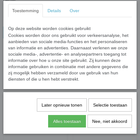
Toestemming
Details
Over
Op deze website worden cookies gebruikt
In winkelwagen
Cookies worden door ons gebruikt voor verkeersanalyse, het
aanbieden van sociale media-functies en het personaliseren
van informatie en advertenties. Daarnaast verlenen we onze
Sleutelhanger Inside Out Verlegenheid
sociale media-, advertentie- en analysepartners toegang tot
Sleutelhanger met het karakter verlegenheid uit de film Inside Out.
informatie over hoe u onze site gebruikt. Zij kunnen deze
informatie gebruiken in combinatie met andere gegevens die
zij mogelijk hebben verzameld door uw gebruik van hun
Specificaties
diensten of die u hen hebt verstrekt.
Productcode leverancier
Gifts2Give1
Save
Later opnieuw tonen
Selectie toestaan
Ook interessant
Alles toestaan
Nee, niet akkoord