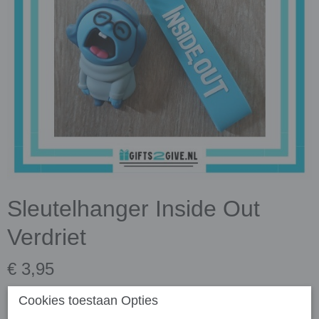
Sleutelhanger Inside Out
Verdriet
€ 3,95
✓
Op voorraad
- Levertijd 3 dagen
Cookies toestaan Opties
Aantal