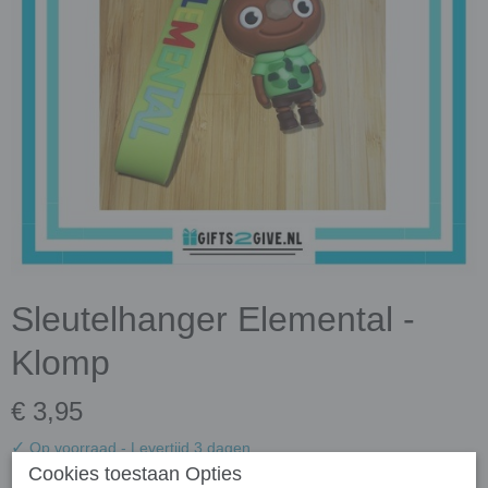
Sleutelhanger Elemental -
Klomp
€ 3,95
✓
Op voorraad
- Levertijd 3 dagen
Cookies toestaan Opties
Aantal