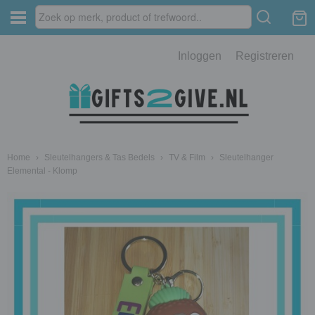
Inloggen
Registreren
Home
›
Sleutelhangers & Tas Bedels
›
TV & Film
›
Sleutelhanger
Elemental - Klomp