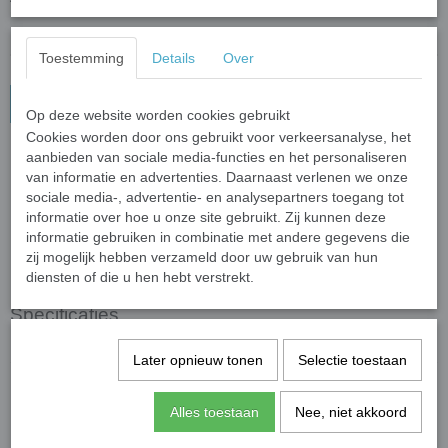
Toestemming
Details
Over
In winkelwagen
Op deze website worden cookies gebruikt
Cookies worden door ons gebruikt voor verkeersanalyse, het
aanbieden van sociale media-functies en het personaliseren
Sleutelhanger Elemental - Klomp
van informatie en advertenties. Daarnaast verlenen we onze
Elemental is een Amerikaanse computer geanimeerde film uit 2023.
sociale media-, advertentie- en analysepartners toegang tot
Klomp is het Aarde karakter en een beetje verliefd op Ember.
informatie over hoe u onze site gebruikt. Zij kunnen deze
Materiaal sleutelhanger: PVC met metaal.
informatie gebruiken in combinatie met andere gegevens die
zij mogelijk hebben verzameld door uw gebruik van hun
diensten of die u hen hebt verstrekt.
Specificaties
Productcode leverancier
Gifts2Give1
Later opnieuw tonen
Selectie toestaan
Save
Alles toestaan
Nee, niet akkoord