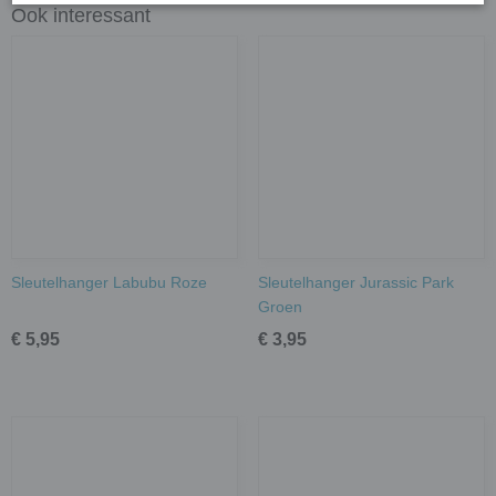
Ook interessant
Sleutelhanger Labubu Roze
Sleutelhanger Jurassic Park
Groen
€ 5,95
€ 3,95