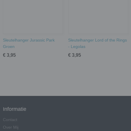
Sleutelhanger Jurassic Park
Sleutelhanger Lord of the Rings
Groen
- Legolas
€ 3,95
€ 3,95
Informatie
Contact
Over Mij