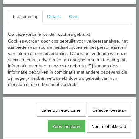
Toestemming
Details
Over
In winkelwagen
Op deze website worden cookies gebruikt
Cookies worden door ons gebruikt voor verkeersanalyse, het
aanbieden van sociale media-functies en het personaliseren
Sleutelhanger Rugrats - Chuckie Finster
van informatie en advertenties. Daarnaast verlenen we onze
sociale media-, advertentie- en analysepartners toegang tot
Ratjetoe is de Nederlandse titel van de Amerikaanse animatieserie
informatie over hoe u onze site gebruikt. Zij kunnen deze
Rugrats.
informatie gebruiken in combinatie met andere gegevens die
Chuckie Finster is het minst dapper. Hij is bang voor alles en
zij mogelijk hebben verzameld door uw gebruik van hun
iedereen. Dicky is twee jaar oud.
diensten of die u hen hebt verstrekt.
Materiaal sleutelahnger: PVC met metaal.
Specificaties
Later opnieuw tonen
Selectie toestaan
Productcode leverancier
Gifts2Give1
Alles toestaan
Nee, niet akkoord
Save