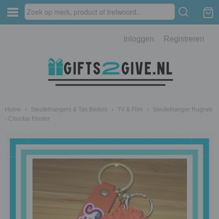
Inloggen
Registreren
Home
›
Sleutelhangers & Tas Bedels
›
TV & Film
›
Sleutelhanger Rugrats
- Chuckie Finster