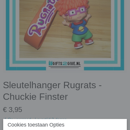
Sleutelhanger Rugrats -
Chuckie Finster
€ 3,95
✓
Op voorraad
- Levertijd 3 dagen
Cookies toestaan Opties
Aantal