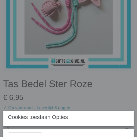
Tas Bedel Ster Roze
€ 6,95
✓
Op voorraad
- Levertijd 3 dagen
Cookies toestaan Opties
Aantal