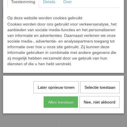
Toestemming
Details
Over
In winkelwagen
Op deze website worden cookies gebruikt
Cookies worden door ons gebruikt voor verkeersanalyse, het
Tas Bedel Ster Roze
aanbieden van sociale media-functies en het personaliseren
van informatie en advertenties. Daarnaast verlenen we onze
Deze leuke ster bevestig je aan je hengels van je tas.
sociale media-, advertentie- en analysepartners toegang tot
Maak van je tas een waar mode item.
informatie over hoe u onze site gebruikt. Zij kunnen deze
informatie gebruiken in combinatie met andere gegevens die
Specificaties
zij mogelijk hebben verzameld door uw gebruik van hun
diensten of die u hen hebt verstrekt.
Productcode leverancier
Gifts2Give1
Save
Later opnieuw tonen
Selectie toestaan
Ook interessant
Alles toestaan
Nee, niet akkoord