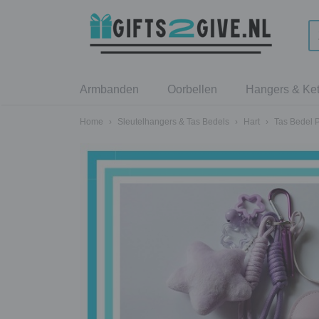
Armbanden
Oorbellen
Hangers & Ket
Home
›
Sleutelhangers & Tas Bedels
›
Hart
›
Tas Bedel 