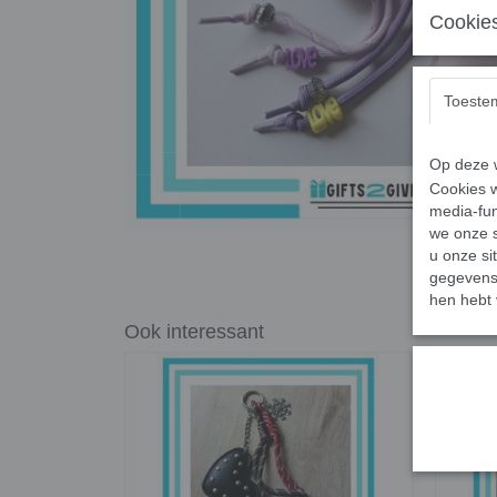
Cookies
Toeste
Op deze w
Cookies w
media-fun
we onze s
u onze si
gegevens 
hen hebt 
Ook interessant