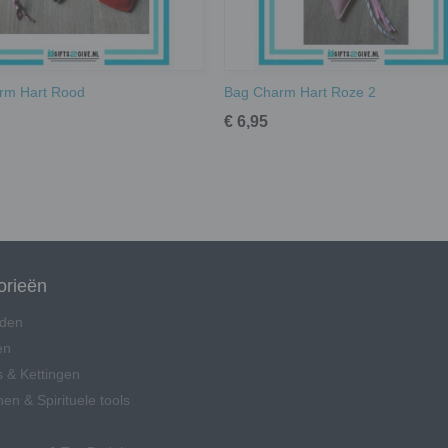
rm Hart Rood
Bag Charm Hart Roze 2
€ 6,95
orieën
den
en
 & Kettingen
en & Spirituele tools