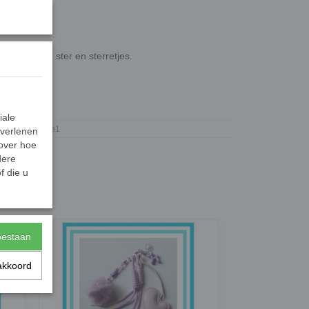
, een pluche ster en sterretjes.
2565
iale
Gifts2Give1
 verlenen
 over hoe
dere
f die u
toestaan
akkoord