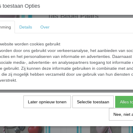
 toestaan Opties
Tas Bedel Paars
Tas bedel met een pu lila hart, een noodfluitje
mming
Details
Over
Specificaties
ebsite worden cookies gebruikt
Productcode
orden door ons gebruikt voor verkeersanalyse, het aanbieden van soc
Productcode leverancier
cties en het personaliseren van informatie en advertenties. Daarnaast
ociale media-, advertentie- en analysepartners toegang tot informatie
te gebruikt. Zij kunnen deze informatie gebruiken in combinatie met an
Save
die zij mogelijk hebben verzameld door uw gebruik van hun diensten o
verstrekt.
Later opnieuw tonen
Selectie toestaan
Alles 
Nee, niet 