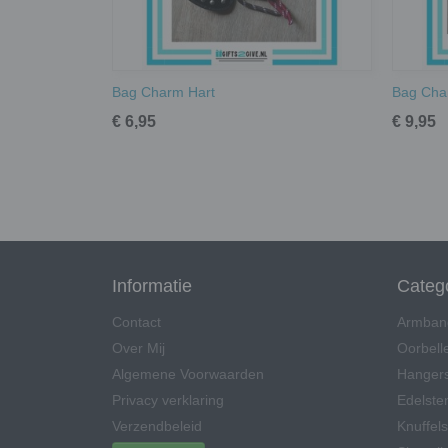
Bag Charm Hart
Bag Cha
€ 6,95
€ 9,95
Informatie
Categ
Contact
Armban
Over Mij
Oorbell
Algemene Voorwaarden
Hangers
Privacy verklaring
Edelsten
Verzendbeleid
Knuffels