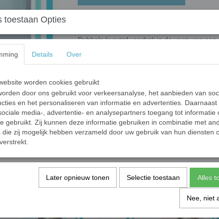
 toestaan Opties
Voerbak Bot Blauw
Dubbele kunstof voerbak in de vorm van een 
Gemakkelijk te reinigen.
mming
Details
Over
Kleur: licht blauw.
Afmeting: 24x 11cm.
ebsite worden cookies gebruikt
Specificaties
orden door ons gebruikt voor verkeersanalyse, het aanbieden van soc
cties en het personaliseren van informatie en advertenties. Daarnaast
Productcode
ociale media-, advertentie- en analysepartners toegang tot informatie
Productcode leverancier
te gebruikt. Zij kunnen deze informatie gebruiken in combinatie met an
die zij mogelijk hebben verzameld door uw gebruik van hun diensten o
verstrekt.
Save
Later opnieuw tonen
Selectie toestaan
Alles 
Nee, niet 