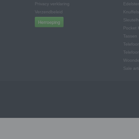
Privacy verklaring
Edelsten
Verzendbeleid
Knuffels
Sleutel
Herroeping
Pocket 
Tassen
Telefoo
Telefoo
Woonde
Sale art