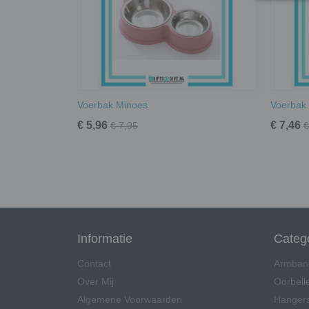
Voerbak Minoes
Voerbak 
€ 5,96
€ 7,46
€ 7,95
€
Informatie
Categ
Contact
Armban
Over Mij
Oorbell
Algemene Voorwaarden
Hangers