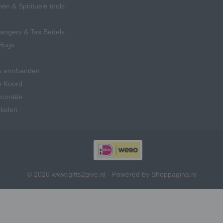
en & Spirituele tools
hangers & Tas Bedels
Hugs
n armbanden
n Koord
coratie
ikelen
© 2026 www.gifts2give.nl - Powered by Shoppagina.nl