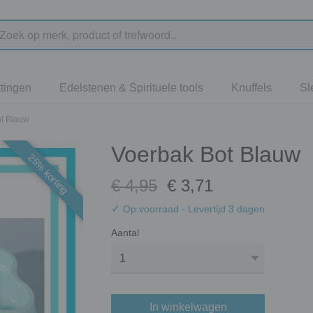
tingen
Edelstenen & Spirituele tools
Knuffels
Sl
t Blauw
Voerbak Bot Blauw
25% korting
€ 4,95
€ 3,71
✓
Op voorraad
- Levertijd 3 dagen
Aantal
In winkelwagen