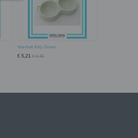
Voerbak Kitty Groen
€ 5,21
€ 6,95