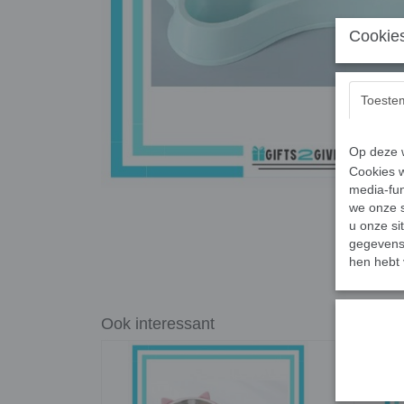
Cookies
Toeste
Op deze w
Cookies w
media-fun
we onze s
u onze si
gegevens 
hen hebt 
Ook interessant