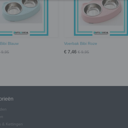
Bibi Blauw
Voerbak Bibi Roze
€ 7,46
 9,95
€ 9,95
orieën
den
en
 & Kettingen