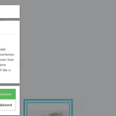
bot.
iale
 verlenen
2233
 over hoe
Gifts2Give1
dere
f die u
toestaan
akkoord