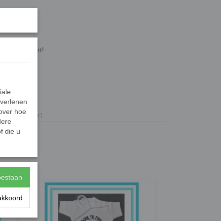
druk.
jaardags shirt!
iale
 verlenen
 over hoe
Gifts2Give1
dere
f die u
toestaan
akkoord