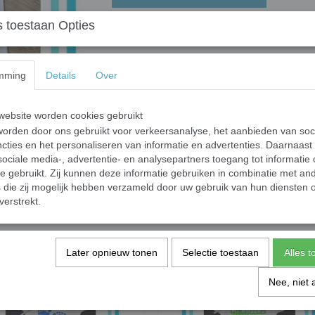
 toestaan Opties
Verjaardag Shirt Mulan
Fruit of the Loom T-shirt met een full color op
Steel de show tijdens je verjaardag met je ver
mming
Details
Over
Maat:128, kleur wit.
ebsite worden cookies gebruikt
orden door ons gebruikt voor verkeersanalyse, het aanbieden van soc
Specificaties
cties en het personaliseren van informatie en advertenties. Daarnaast
ociale media-, advertentie- en analysepartners toegang tot informatie
Productcode leverancier
te gebruikt. Zij kunnen deze informatie gebruiken in combinatie met an
die zij mogelijk hebben verzameld door uw gebruik van hun diensten o
verstrekt.
Save
Later opnieuw tonen
Selectie toestaan
Alles 
Nee, niet 