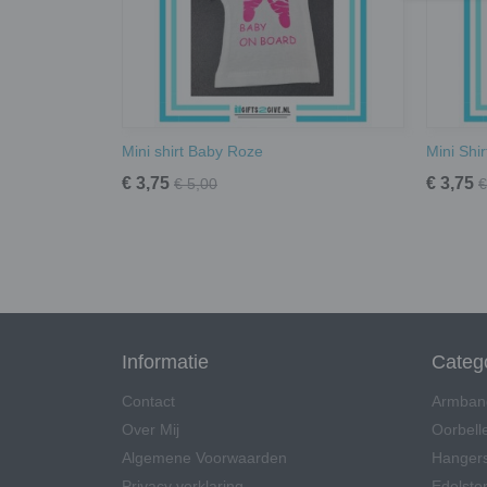
Mini shirt Baby Roze
Mini Shi
€ 3,75
€ 3,75
€ 5,00
€
Informatie
Categ
Contact
Armban
Over Mij
Oorbell
Algemene Voorwaarden
Hangers
Privacy verklaring
Edelsten