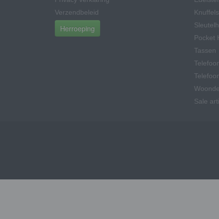
Verzendbeleid
Knuffels
Sleutel
Herroeping
Pocket 
Tassen
Telefoo
Telefoo
Woonde
Sale art