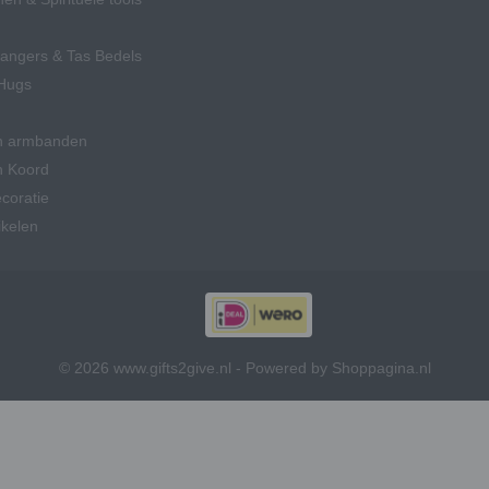
hangers & Tas Bedels
Hugs
n armbanden
n Koord
coratie
ikelen
© 2026 www.gifts2give.nl - Powered by Shoppagina.nl