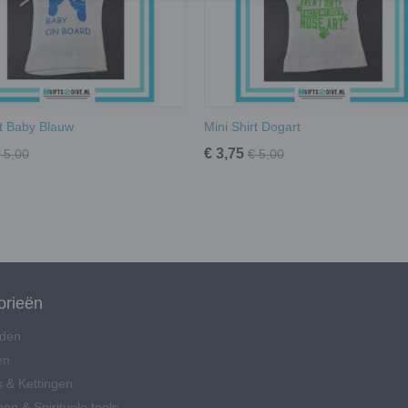
rt Baby Blauw
Mini Shirt Dogart
€ 3,75
 5,00
€ 5,00
orieën
den
en
 & Kettingen
en & Spirituele tools