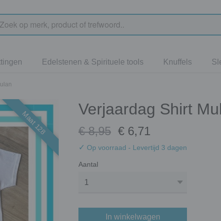
tingen
Edelstenen & Spirituele tools
Knuffels
Sl
Mulan
Verjaardag Shirt Mu
Maat 128
€ 8,95
€ 6,71
✓
Op voorraad
- Levertijd 3 dagen
Aantal
In winkelwagen