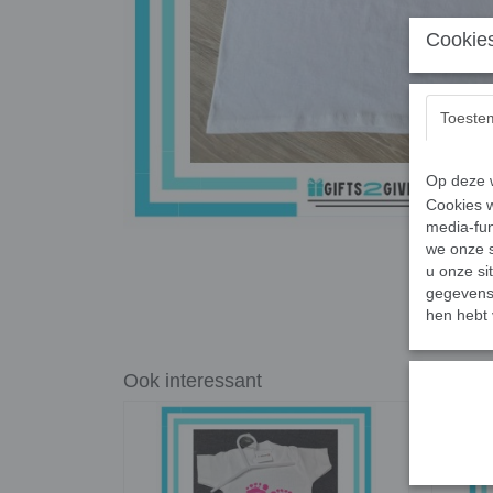
Cookies
Toeste
Op deze w
Cookies w
media-fun
we onze s
u onze si
gegevens 
hen hebt 
Ook interessant