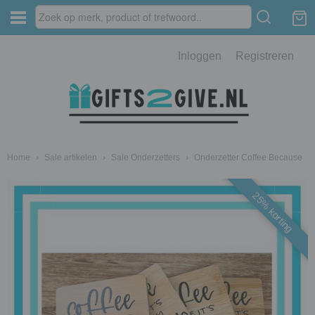
Inloggen
Registreren
Home
›
Sale artikelen
›
Sale Onderzetters
›
Onderzetter Coffee Because
25% korting