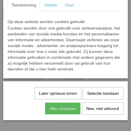
Toestemming
Details
Over
In winkelwagen
Op deze website worden cookies gebruikt
Cookies worden door ons gebruikt voor verkeersanalyse, het
Onderzetter Coffee Because
aanbieden van sociale media-functies en het personaliseren
Anti slip, bamboo onderzetters met een opdruk.
van informatie en advertenties. Daarnaast verlenen we onze
10cm.
sociale media-, advertentie- en analysepartners toegang tot
informatie over hoe u onze site gebruikt. Zij kunnen deze
(4 stuks per verpakking)
informatie gebruiken in combinatie met andere gegevens die
zij mogelijk hebben verzameld door uw gebruik van hun
Specificaties
diensten of die u hen hebt verstrekt.
Productcode leverancier
Gifts2Give1
Later opnieuw tonen
Selectie toestaan
Save
Alles toestaan
Nee, niet akkoord
Ook interessant