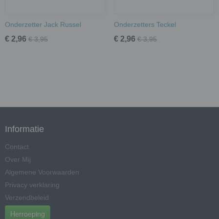
Onderzetter Jack Russel
Onderzetters Teckel
€ 2,96
€ 2,96
€ 3,95
€ 3,95
Informatie
Contact
Over Mij
Algemene Voorwaarden
Privacy verklaring
Verzendbeleid
Herroeping