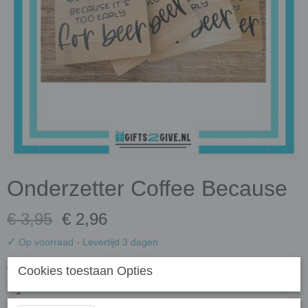
Onderzetter Coffee Because
€ 3,95
€ 2,96
✓
Op voorraad
- Levertijd 3 dagen
Aantal
Cookies toestaan Opties