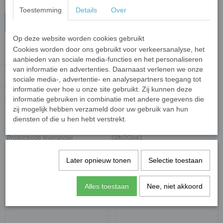
Toestemming
Details
Over
In winkelwagen
Op deze website worden cookies gebruikt
Cookies worden door ons gebruikt voor verkeersanalyse, het
Nijlpaard Jip
aanbieden van sociale media-functies en het personaliseren
Vrijwel iedereen die zwemt bij Sportfondsen is wel bekend met Jip.
van informatie en advertenties. Daarnaast verlenen we onze
Dit vrolijke nijlpaard is de mascotte van Sportfondsen en heeft al
sociale media-, advertentie- en analysepartners toegang tot
vele kinderen geholpen bij het halen van hun zwemdiploma’s.
informatie over hoe u onze site gebruikt. Zij kunnen deze
Jip is 20cm.
informatie gebruiken in combinatie met andere gegevens die
zij mogelijk hebben verzameld door uw gebruik van hun
diensten of die u hen hebt verstrekt.
Specificaties
Productcode leverancier
Gifts2Give1
Later opnieuw tonen
Selectie toestaan
Save
Alles toestaan
Nee, niet akkoord
Ook interessant