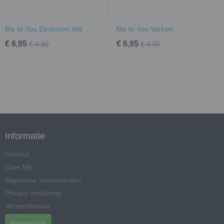
Me to You Eenhoorn Wit
Me to You Varken
€ 6,95
€ 6,95
€ 9,95
€ 9,95
Informatie
Contact
Over Mij
Algemene Voorwaarden
Privacy verklaring
Verzendbeleid
Herroeping