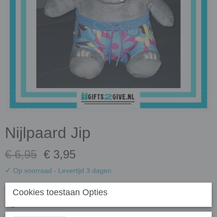
Nijlpaard Jip
€ 6,95
€ 3,95
✓
Op voorraad
- Levertijd 3 dagen
Aantal
Cookies toestaan Opties