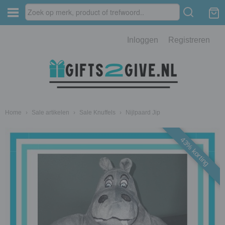
Inloggen
Registreren
Home
›
Sale artikelen
›
Sale Knuffels
›
Nijlpaard Jip
43% korting