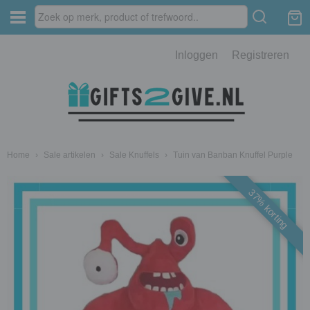
Inloggen
Registreren
Home
›
Sale artikelen
›
Sale Knuffels
›
Tuin van Banban Knuffel Purple
37% korting