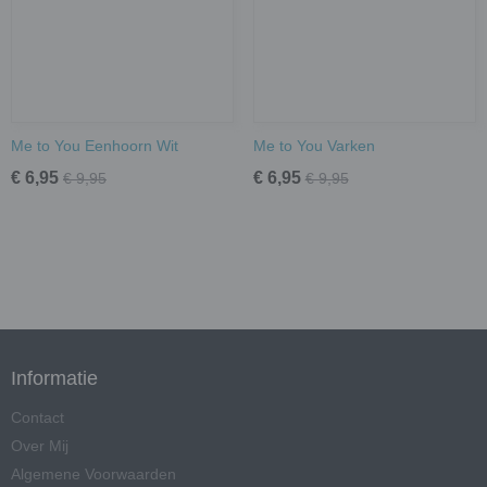
Me to You Eenhoorn Wit
Me to You Varken
€ 6,95
€ 6,95
€ 9,95
€ 9,95
Informatie
Contact
Over Mij
Algemene Voorwaarden