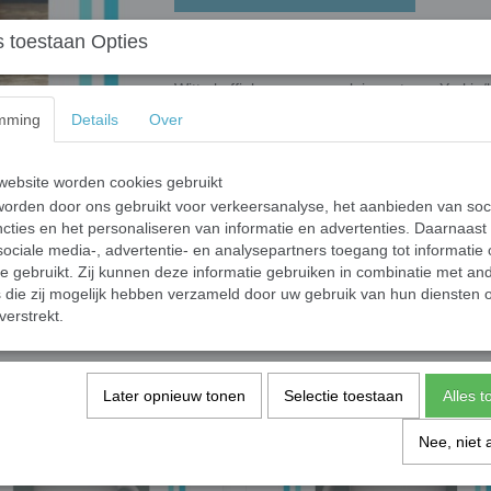
 toestaan Opties
Mok Koffie Yorkie
Witte koffiekop van porselein met een Yorkie/ko
Het kopje heeft een inhoud van 200 ml en is
mming
Details
Over
ebsite worden cookies gebruikt
Specificaties
orden door ons gebruikt voor verkeersanalyse, het aanbieden van soc
cties en het personaliseren van informatie en advertenties. Daarnaast
Productcode
ociale media-, advertentie- en analysepartners toegang tot informatie
Productcode leverancier
te gebruikt. Zij kunnen deze informatie gebruiken in combinatie met an
die zij mogelijk hebben verzameld door uw gebruik van hun diensten o
verstrekt.
Save
Later opnieuw tonen
Selectie toestaan
Alles 
Nee, niet 