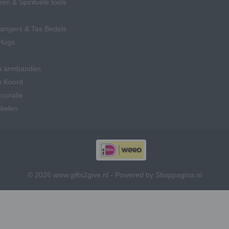
en & Spirituele tools
hangers & Tas Bedels
Hugs
n armbanden
n Koord
coratie
ikelen
© 2026 www.gifts2give.nl - Powered by Shoppagina.nl