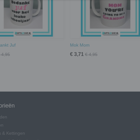
ankt Juf
Mok Mom
€ 3,71
 4,95
€ 4,95
orieën
den
en
 & Kettingen