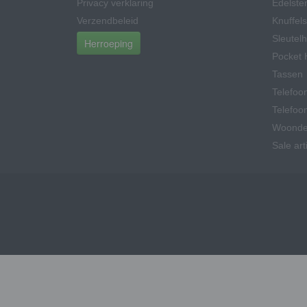
Privacy verklaring
Edelsten
Verzendbeleid
Knuffels
Sleutel
Herroeping
Pocket 
Tassen
Telefoo
Telefoo
Woonde
Sale art