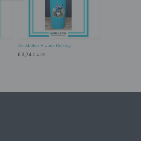
Drinkbeker Franse Bulldog
€ 3,74
€ 4,99