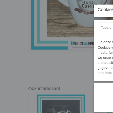
Cookies
Toeste
Op deze w
Cookies w
media-fun
we onze s
u onze si
gegevens 
hen hebt 
Ook interessant