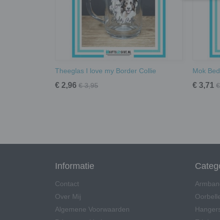
Theeglas I love my Border Collie
Mok Bed
€ 2,96
€ 3,71
€ 3,95
€
Informatie
Categ
Contact
Armban
Over Mij
Oorbell
Algemene Voorwaarden
Hangers