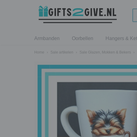
Armbanden
Oorbellen
Hangers & Ket
Home
›
Sale artikelen
›
Sale Glazen, Mokken & Bekers
›