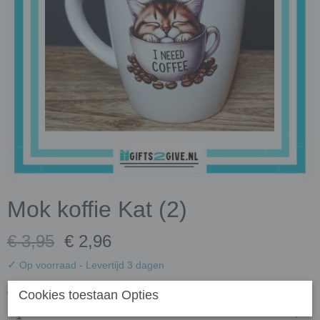
Mok koffie Kat (2)
€ 3,95
€ 2,96
✓
Op voorraad
- Levertijd 3 dagen
Aantal
Cookies toestaan Opties