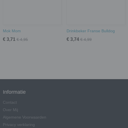
Mok Mom
Drinkbeker Franse Bulldog
€ 3,71
€ 3,74
€ 4,95
€ 4,99
Informatie
Contact
Over Mij
Algemene Voorwaarden
Privacy verklaring