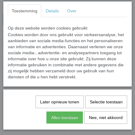
Toestemming
Details
Over
In winkelwagen
Op deze website worden cookies gebruikt
Cookies worden door ons gebruikt voor verkeersanalyse, het
Mok koffie Kat (2)
aanbieden van sociale media-functies en het personaliseren
Witte koffiekop van porselein met een kat/koffie print.
van informatie en advertenties. Daarnaast verlenen we onze
Het kopje heeft een inhoud van 200 ml en is
niet
vaatwasmachine
sociale media-, advertentie- en analysepartners toegang tot
bestendig.
informatie over hoe u onze site gebruikt. Zij kunnen deze
informatie gebruiken in combinatie met andere gegevens die
zij mogelijk hebben verzameld door uw gebruik van hun
Specificaties
diensten of die u hen hebt verstrekt.
Productcode
2172
Productcode leverancier
Gifts2Give1
Later opnieuw tonen
Selectie toestaan
Save
Alles toestaan
Nee, niet akkoord
Ook interessant