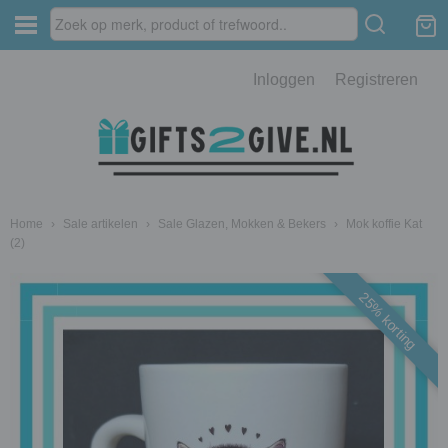
Inloggen
Registreren
Home
›
Sale artikelen
›
Sale Glazen, Mokken & Bekers
›
Mok koffie Kat
(2)
25% korting