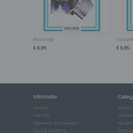
Moonology
Lichtwer
€ 6,95
€ 6,95
Informatie
Categ
Contact
Armban
Over Mij
Oorbell
Algemene Voorwaarden
Hangers
Privacy verklaring
Edelsten