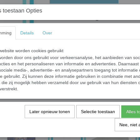
 toestaan Opties
Halsband hanger Amethist
Motiveert met name jonge dieren bij hun opl
Verbetert het vermogen te luisteren. Werkt ka
mming
Details
Over
levenskracht.
ebsite worden cookies gebruikt
Specificaties
orden door ons gebruikt voor verkeersanalyse, het aanbieden van soc
Productcode
cties en het personaliseren van informatie en advertenties. Daarnaast
ociale media-, advertentie- en analysepartners toegang tot informatie
Productcode leverancier
te gebruikt. Zij kunnen deze informatie gebruiken in combinatie met an
die zij mogelijk hebben verzameld door uw gebruik van hun diensten o
Save
verstrekt.
Later opnieuw tonen
Selectie toestaan
Alles 
Nee, niet 