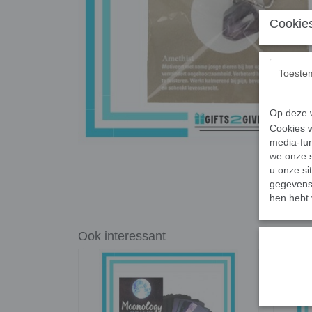
Cookies
Toeste
Op deze w
Cookies w
media-fun
we onze s
u onze si
gegevens 
hen hebt 
Ook interessant