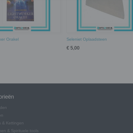
ker Orakel
Seleniet Oplaadsteen
€ 5,00
orieën
den
en
 & Kettingen
en & Spirituele tools