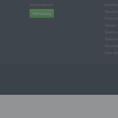
Verzendbeleid
Knuffels
Sleutel
Herroeping
Pocket 
Tassen
Telefoo
Telefoo
Woonde
Sale art