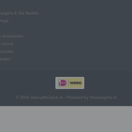
hangers & Tas Bedels
Hugs
n armbanden
n Koord
coratie
ikelen
© 2026 www.gifts2give.nl - Powered by Shoppagina.nl