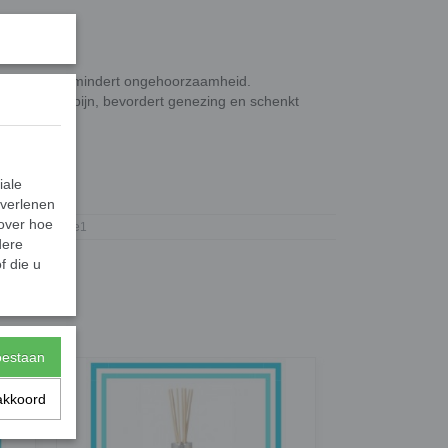
eiding en vermindert ongehoorzaamheid.
lmerend bij pijn, bevordert genezing en schenkt
iale
191
 verlenen
 over hoe
Gifts2Give1
dere
f die u
toestaan
akkoord