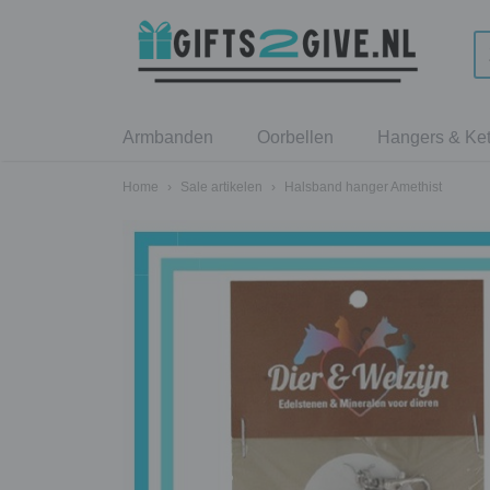
Armbanden
Oorbellen
Hangers & Ket
Home
›
Sale artikelen
›
Halsband hanger Amethist