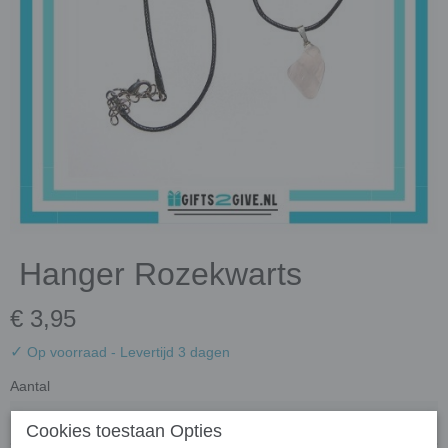
Hanger Rozekwarts
€ 3,95
✓
Op voorraad
- Levertijd 3 dagen
Aantal
Cookies toestaan Opties