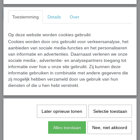
In winkelwagen
Toestemming
Details
Over
Hanger Rozekwarts
Op deze website worden cookies gebruikt
Cookies worden door ons gebruikt voor verkeersanalyse, het
Laat je stralen met deze prachtige Rozenkwarts edelsteen hanger,
aanbieden van sociale media-functies en het personaliseren
dé steen die bekendstaat als de ultieme brenger van liefde en
van informatie en advertenties. Daarnaast verlenen we onze
positieve energie. De zachtroze tint geeft direct een warme,
sociale media-, advertentie- en analysepartners toegang tot
vrouwelijke en vriendelijke uitstraling – perfect voor wie houdt van
informatie over hoe u onze site gebruikt. Zij kunnen deze
sieraden met een zachte, romantische vibe.
informatie gebruiken in combinatie met andere gegevens die
Dankzij de
verstelbare veterketting draag je de hanger precies op
zij mogelijk hebben verzameld door uw gebruik van hun
de lengte die jouw stijl versterkt.
diensten of die u hen hebt verstrekt.
Specificaties
Later opnieuw tonen
Selectie toestaan
Productcode leverancier
Gifts2Give1
Alles toestaan
Nee, niet akkoord
Save