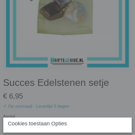
Succes Edelstenen setje
€ 6,95
✓
Op voorraad
- Levertijd 3 dagen
Aantal
Cookies toestaan Opties