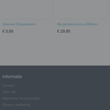
Seleniet Oplaadsteen
Bergkristal Aroma Diffuser
€ 5,00
€ 29,95
Informatie
Contact
Over Mij
Algemene Voorwaarden
Privacy verklaring