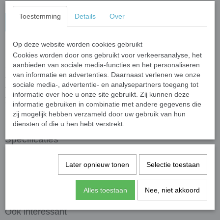
Toestemming
Details
Over
In winkelwagen
Op deze website worden cookies gebruikt
Succes Edelstenen setje
Cookies worden door ons gebruikt voor verkeersanalyse, het
aanbieden van sociale media-functies en het personaliseren
Succes edelstenen setje met daarin 3 trommelsteentjes zijnde
van informatie en advertenties. Daarnaast verlenen we onze
Agaat, Aquamarijn en Tijgeroog en een handig kaartje met uitleg.
sociale media-, advertentie- en analysepartners toegang tot
Agaat vergroot het zelfvertrouwen en vermindert twijfel.
informatie over hoe u onze site gebruikt. Zij kunnen deze
Aquamarijn maakt volhardend, doelgericht en succesvol.
informatie gebruiken in combinatie met andere gegevens die
Tijgeroog versterkt de concentratie en intuïtie.
zij mogelijk hebben verzameld door uw gebruik van hun
diensten of die u hen hebt verstrekt.
Specificaties
Productcode leverancier
Gifts2Give1
Later opnieuw tonen
Selectie toestaan
Save
Alles toestaan
Nee, niet akkoord
Ook interessant