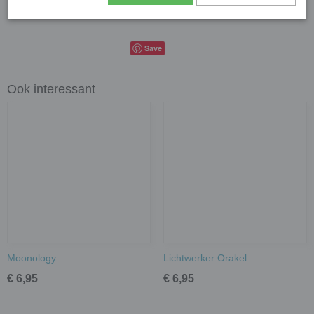
Productcode leverancier
Gifts2Give1
Save
Ook interessant
Moonology
Lichtwerker Orakel
€ 6,95
€ 6,95