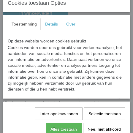
Cookies toestaan Opties
In winkelwagen
Toestemming
Details
Over
Pendelboek voor iedereen
Het Pendelboek door: Yvonne de Graaf, 75 pagina's
Op deze website worden cookies gebruikt
Cookies worden door ons gebruikt voor verkeersanalyse, het
Dit pendelboek is voor iedereen (jong en oud) die wil leren
aanbieden van sociale media-functies en het personaliseren
pendelen. Op een eenvoudige manier krijgt u in dit boek vele tips
van informatie en advertenties. Daarnaast verlenen we onze
en oefeningen waardoor u al snel gebruik kunt maken van een
sociale media-, advertentie- en analysepartners toegang tot
pendel.
informatie over hoe u onze site gebruikt. Zij kunnen deze
Zo krijgt u ook meer inzicht in wat u allemaal kunt doen met een
informatie gebruiken in combinatie met andere gegevens die
pendel.
zij mogelijk hebben verzameld door uw gebruik van hun
Natuurlijk leert u ook om op een goede manier vragen te stellen
diensten of die u hen hebt verstrekt.
aan de pendel.
Daardoor kunt u valkuilen vermijden en juiste antwoorden krijgen.
Hierdoor zult u veel plezier beleven aan het pendelen.
Later opnieuw tonen
Selectie toestaan
Specificaties
Alles toestaan
Nee, niet akkoord