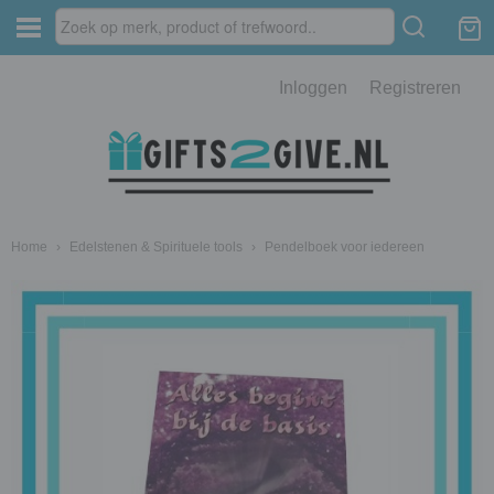
Inloggen
Registreren
Home
›
Edelstenen & Spirituele tools
›
Pendelboek voor iedereen