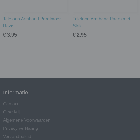
Telefoon Armband Parelmoer
Telefoon Armband Paars met
Roze
Strik
€ 3,95
€ 2,95
Informatie
Contact
Over Mij
Algemene Voorwaarden
Privacy verklaring
Verzendbeleid