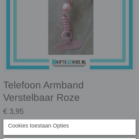
Telefoon Armband
Verstelbaar Roze
€ 3,95
✓
Op voorraad
- Levertijd 3 dagen
Cookies toestaan Opties
Aantal