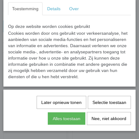
Toestemming
Details
Over
In winkelwagen
Op deze website worden cookies gebruikt
Cookies worden door ons gebruikt voor verkeersanalyse, het
aanbieden van sociale media-functies en het personaliseren
Telefoon Armband Verstelbaar Roze
van informatie en advertenties. Daarnaast verlenen we onze
sociale media-, advertentie- en analysepartners toegang tot
Telefoonkoord verstelbaar met een bevestegingskaart.
informatie over hoe u onze site gebruikt. Zij kunnen deze
informatie gebruiken in combinatie met andere gegevens die
Specificaties
zij mogelijk hebben verzameld door uw gebruik van hun
diensten of die u hen hebt verstrekt.
Productcode leverancier
Gifts2Give1
Save
Later opnieuw tonen
Selectie toestaan
Ook interessant
Alles toestaan
Nee, niet akkoord