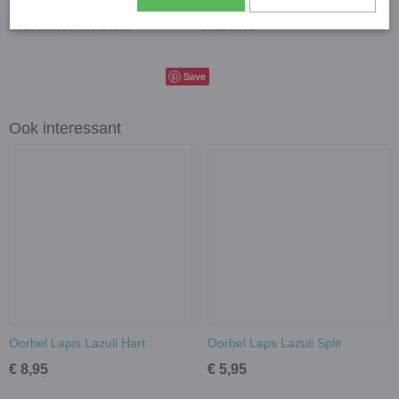
Productcode
2538
Productcode leverancier
Gifts2Give1
Save
Ook interessant
Oorbel Lapis Lazuli Hart
Oorbel Laps Lazuli Split
€ 8,95
€ 5,95