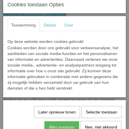
Cookies toestaan Opties
In winkelwagen
Toestemming
Details
Over
Oorbellen Olifant
Deze charmante emaille oorbellen met een olifantenafbeelding zijn
Op deze website worden cookies gebruikt
een echte blikvanger.
Cookies worden door ons gebruikt voor verkeersanalyse, het
De fijne details en levendige kleuren geven de oorbellen een
aanbieden van sociale media-functies en het personaliseren
speelse maar stijlvolle uitstraling.
van informatie en advertenties. Daarnaast verlenen we onze
De olifant staat symbool voor kracht, wijsheid en geluk, wat deze
sociale media-, advertentie- en analysepartners toegang tot
oorbellen niet alleen mooi maakt om te dragen, maar ook een
informatie over hoe u onze site gebruikt. Zij kunnen deze
bijzondere betekenis geeft.
informatie gebruiken in combinatie met andere gegevens die
Dankzij het lichte materiaal zijn de oorbellen comfortabel voor
zij mogelijk hebben verzameld door uw gebruik van hun
dagelijks gebruik, terwijl de emaille afwerking zorgt voor een
diensten of die u hen hebt verstrekt.
duurzame glans.
Perfect om je outfit een vrolijk accent te geven of als origineel
cadeau voor een dierliefhebber.
Later opnieuw tonen
Selectie toestaan
Specificaties
Alles toestaan
Nee, niet akkoord