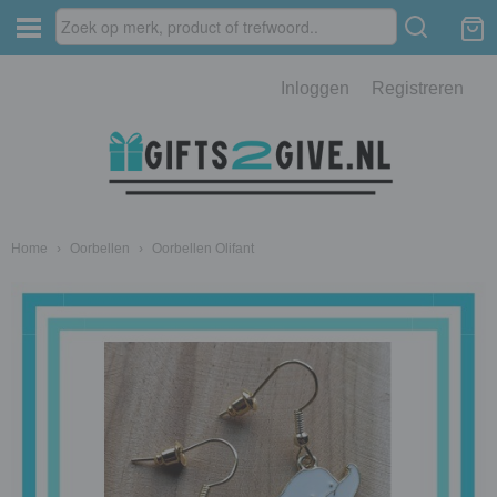
Inloggen
Registreren
Home
›
Oorbellen
›
Oorbellen Olifant