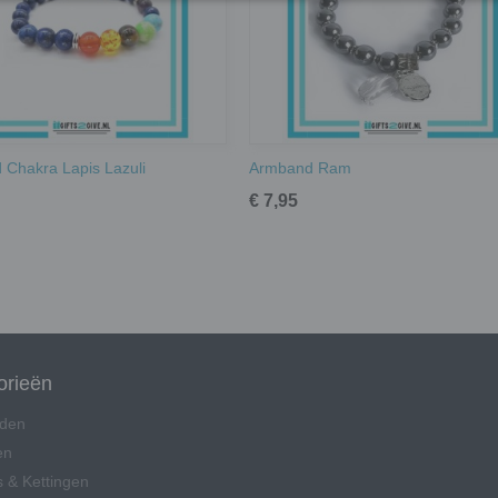
Chakra Lapis Lazuli
Armband Ram
€ 7,95
orieën
den
en
 & Kettingen