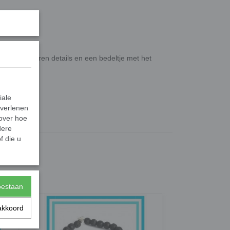
een, zilveren details en een bedeltje met het
iale
 verlenen
 over hoe
35,00 g
dere
f die u
toestaan
akkoord