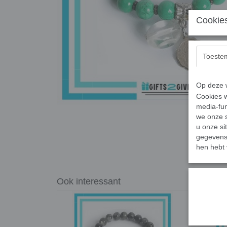
Cookies
Toeste
Op deze w
Cookies w
media-fun
we onze s
u onze si
gegevens 
hen hebt 
Ook interessant