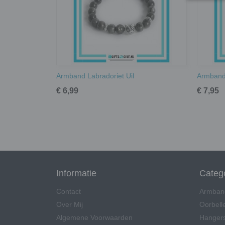
Armband Labradoriet Uil
Armband 
€ 6,99
€ 7,95
Informatie
Categ
Contact
Armban
Over Mij
Oorbell
Algemene Voorwaarden
Hangers