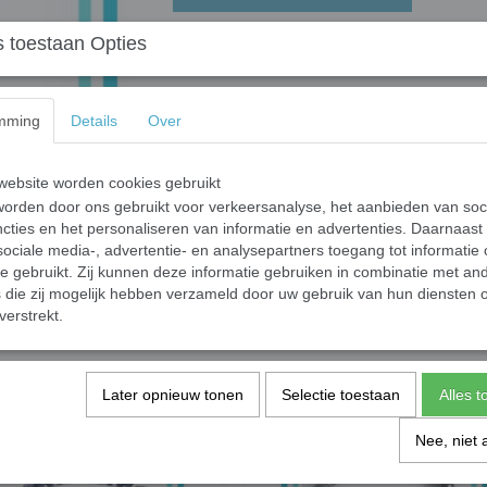
 toestaan Opties
Armband Boogschutter
mming
Details
Over
Modieuze armband met ronde kralen van edelst
bijpassende sterrenbeeld.
Lengte: 18 cm
ebsite worden cookies gebruikt
orden door ons gebruikt voor verkeersanalyse, het aanbieden van soc
cties en het personaliseren van informatie en advertenties. Daarnaast
Specificaties
ociale media-, advertentie- en analysepartners toegang tot informatie
Bruto gewicht
te gebruikt. Zij kunnen deze informatie gebruiken in combinatie met an
die zij mogelijk hebben verzameld door uw gebruik van hun diensten o
verstrekt.
Save
Later opnieuw tonen
Selectie toestaan
Alles 
Nee, niet 