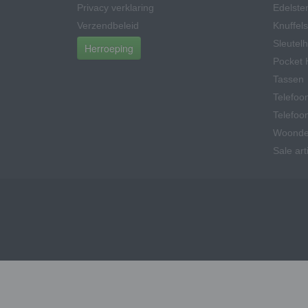
Privacy verklaring
Edelsten
Verzendbeleid
Knuffels
Sleutel
Herroeping
Pocket 
Tassen
Telefoo
Telefoo
Woonde
Sale art