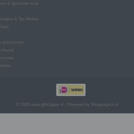
en & Spirituele tools
hangers & Tas Bedels
Hugs
n armbanden
n Koord
coratie
ikelen
© 2026 www.gifts2give.nl - Powered by Shoppagina.nl