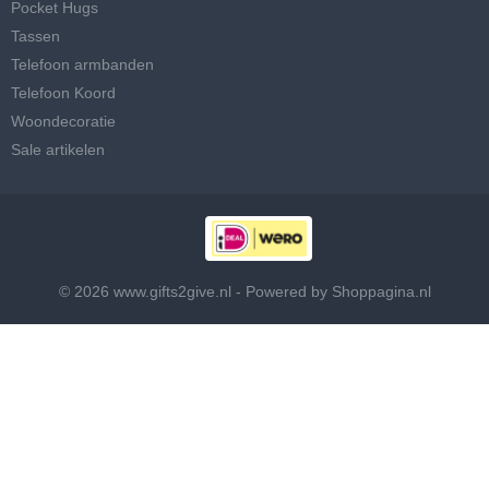
Pocket Hugs
Tassen
Telefoon armbanden
Telefoon Koord
Woondecoratie
Sale artikelen
© 2026 www.gifts2give.nl - Powered by Shoppagina.nl