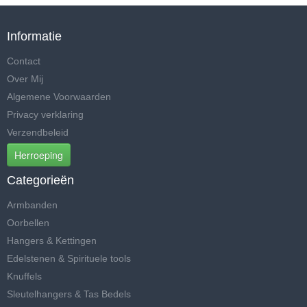
Informatie
Contact
Over Mij
Algemene Voorwaarden
Privacy verklaring
Verzendbeleid
Herroeping
Categorieën
Armbanden
Oorbellen
Hangers & Kettingen
Edelstenen & Spirituele tools
Knuffels
Sleutelhangers & Tas Bedels